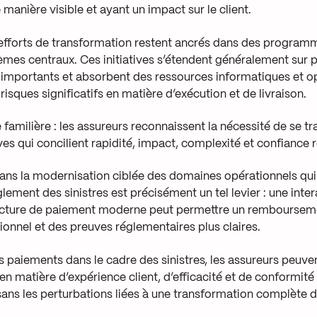
 manière visible et ayant un impact sur le client.
efforts de transformation restent ancrés dans des progra
èmes centraux. Ces initiatives s’étendent généralement sur p
 importants et absorbent des ressources informatiques et op
risques significatifs en matière d’exécution et de livraison.
e familière : les assureurs reconnaissent la nécessité de se t
tives qui concilient rapidité, impact, complexité et confiance
 dans la modernisation ciblée des domaines opérationnels qui
lement des sinistres est précisément un tel levier : une inte
tructure de paiement moderne peut permettre un rembourseme
ionnel et des preuves réglementaires plus claires.
s paiements dans le cadre des sinistres, les assureurs peuve
en matière d’expérience client, d’efficacité et de conformit
 sans les perturbations liées à une transformation complète