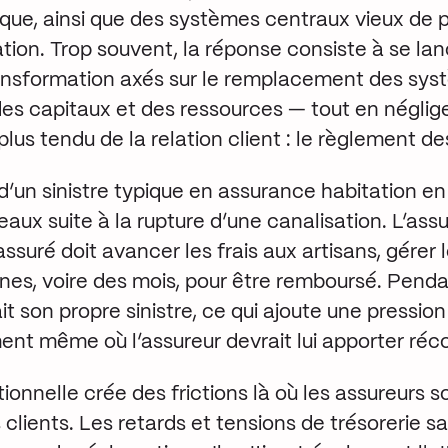
ique, ainsi que des systèmes centraux vieux de 
vation. Trop souvent, la réponse consiste à se la
nsformation axés sur le remplacement des sys
 des capitaux et des ressources — tout en négli
 plus tendu de la relation client : le règlement des
d’un sinistre typique en assurance habitation e
eaux suite à la rupture d’une canalisation. L’ass
assuré doit avancer les frais aux artisans, gérer 
nes, voire des mois, pour être remboursé. Penda
it son propre sinistre, ce qui ajoute une pressio
nt même où l’assureur devrait lui apporter réco
ionnelle crée des frictions là où les assureurs so
clients. Les retards et tensions de trésorerie s