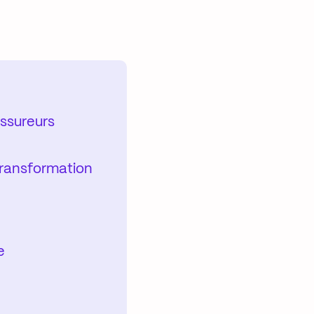
assureurs
 transformation
e