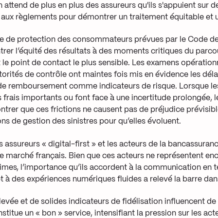
attend de plus en plus des assureurs qu'ils s'appuient sur d
et aux règlements pour démontrer un traitement équitable et 
re de protection des consommateurs prévues par le Code d
er l’équité des résultats à des moments critiques du parcou
t le point de contact le plus sensible. Les examens opérationn
rités de contrôle ont maintes fois mis en évidence les dél
s de remboursement comme indicateurs de risque. Lorsque le
 frais importants ou font face à une incertitude prolongée, 
rer que ces frictions ne causent pas de préjudice prévisibl
ons de gestion des sinistres pour qu’elles évoluent.
assureurs « digital-first » et les acteurs de la bancassuranc
 le marché français. Bien que ces acteurs ne représentent en
imes, l’importance qu’ils accordent à la communication en t
 à des expériences numériques fluides a relevé la barre dan
levée et de solides indicateurs de fidélisation influencent de 
titue un « bon » service, intensifiant la pression sur les ac