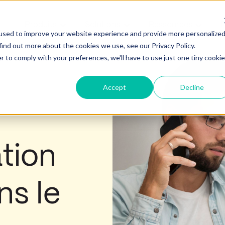
Produits
Solutions
Ressources
E
Afficher le sous-menu pour Produits
Afficher le sous-menu pour 
Afficher
used to improve your website experience and provide more personalize
find out more about the cookies we use, see our Privacy Policy.
r to comply with your preferences, we'll have to use just one tiny cookie
Accept
Decline
tion
ns le