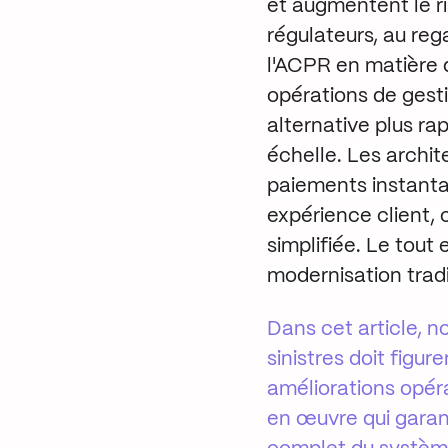
et augmentent le ri
régulateurs, au re
l'ACPR en matière 
opérations de gesti
alternative plus r
échelle.
Les archit
paiements instantan
expérience client,
simplifiée. Le tou
modernisation tradi
Dans cet article, 
sinistres doit figur
améliorations opéra
en œuvre qui garan