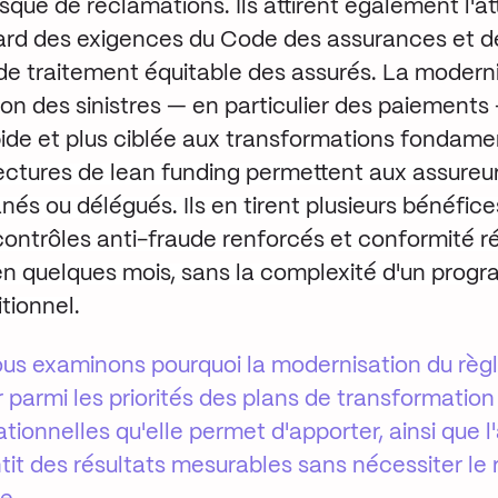
sque de réclamations. Ils attirent également l'a
gard des exigences du Code des assurances et d
de traitement équitable des assurés.
La moderni
on des sinistres — en particulier des paiements
apide et plus ciblée aux transformations fondam
ectures de lean funding permettent aux assureur
és ou délégués. Ils en tirent plusieurs bénéfices
 contrôles anti-fraude renforcés et conformité 
t en quelques mois, sans la complexité d'un pro
tionnel.
nous examinons pourquoi la modernisation du rè
er parmi les priorités des plans de transformatio
tionnelles qu'elle permet d'apporter, ainsi que 
tit des résultats mesurables sans nécessiter l