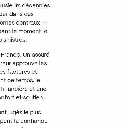
plusieurs décennies
ncer dans des
tèmes centraux —
geant le moment le
 sinistres.
n France. Un assuré
ureur approuve les
les factures et
nt ce temps, le
n financière et une
nfort et soutien.
nt jugés le plus
apent la confiance