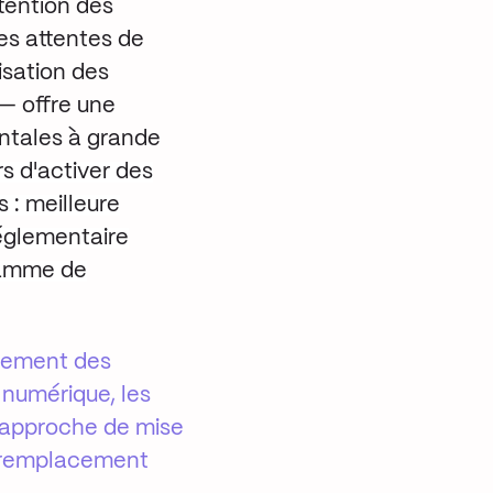
ttention des
es attentes de
sation des
 — offre une
entales à grande
s d'activer des
 : meilleure
réglementaire
gramme de
glement des
n numérique, les
l'approche de mise
e remplacement