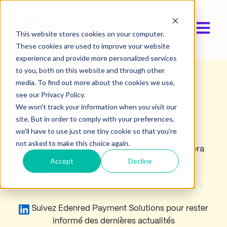
Ouvrir l
Afficher le
This website stores cookies on your computer.
These cookies are used to improve your website
experience and provide more personalized services
to you, both on this website and through other
media. To find out more about the cookies we use,
see our Privacy Policy.
Merci de nous avoir
We won't track your information when you visit our
contactés !
site. But in order to comply with your preferences,
we'll have to use just one tiny cookie so that you're
not asked to make this choice again.
Un de nos experts en paiement vous contactera
Accept
Decline
bientôt.
Suivez Edenred Payment Solutions pour rester
informé des dernières actualités